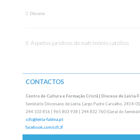
Diocese
Aspetos jurídicos do matrimónio católico
Navegação
de
CONTACTOS
artigos
Centro de Cultura e Formação Cristã | Diocese de Leiria-
Seminário Diocesano de Leiria, Largo Padre Carvalho, 2414-01
244 103 816 | 965 803 938 | 244 832 760 (Geral do Seminário
ccfc@leiria-fatima.pt
facebook.com/ccfc.lf