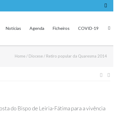
Notícias
Agenda
Ficheiros
COVID-19
Home
/
Diocese
/
Retiro popular da Quaresma 2014
Navegação
de
artigos
posta do Bispo de Leiria-Fátima para a vivência