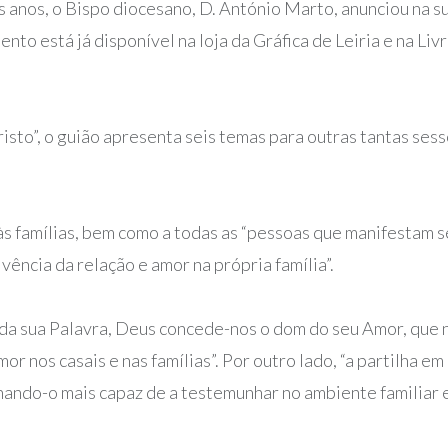
 anos, o Bispo diocesano, D. António Marto, anunciou na su
nto está já disponível na loja da Gráfica de Leiria e na L
isto”, o guião apresenta seis temas para outras tantas sess
o às famílias, bem como a todas as “pessoas que manifestam 
vência da relação e amor na própria família”.
da sua Palavra, Deus concede-nos o dom do seu Amor, que n
or nos casais e nas famílias”. Por outro lado, “a partilha 
nando-o mais capaz de a testemunhar no ambiente familiar e 