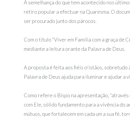
À semelhança do que tem acontecido nos últimos
retiro popular a efectuar na Quaresma. O docume
ser procurado junto dos párocos.
Com o título “Viver em Família com a graça de Cr
mediante a leitura orante da Palavra de Deus.
A proposta é feita aos fiéis cristãos, sobretud
Palavra de Deus ajuda para iluminar e ajudar a vi
Como refere o Bispo na apresentação, “através 
com Ele, sólido fundamento para a vivência do am
mútuos, que fortalecem em cada um a sua fé, tor