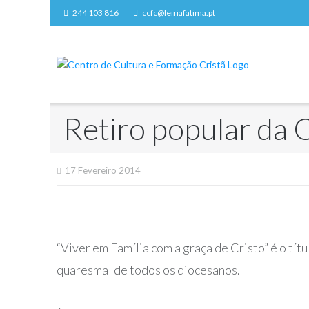
Skip
244 103 816
ccfc@leiriafatima.pt
to
content
Retiro popular da
17 Fevereiro 2014
“Viver em Família com a graça de Cristo” é o tít
quaresmal de todos os diocesanos.