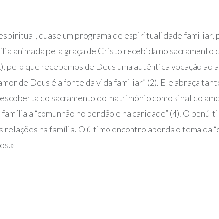
spiritual, quase um programa de espiritualidade familiar, 
amília animada pela graça de Cristo recebida no sacrament
1), pelo que recebemos de Deus uma autêntica vocação ao 
mor de Deus é a fonte da vida familiar” (2). Ele abraça tant
descoberta do sacramento do matrimónio como sinal do amor
 família a “comunhão no perdão e na caridade” (4). O penúl
as relações na família. O último encontro aborda o tema da “
os.»