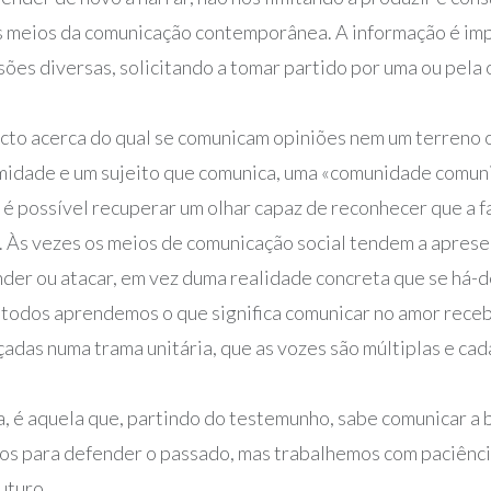
s meios da comunicação contemporânea. A informação é impo
isões diversas, solicitando a tomar partido por uma ou pela
bjecto acerca do qual se comunicam opiniões nem um terren
imidade e um sujeito que comunica, uma «comunidade comu
, é possível recuperar um olhar capaz de reconhecer que a f
. Às vezes os meios de comunicação social tendem a aprese
ender ou atacar, em vez duma realidade concreta que se há-d
 todos aprendemos o que significa comunicar no amor recebi
das numa trama unitária, que as vozes são múltiplas e cada
a, é aquela que, partindo do testemunho, sabe comunicar a 
emos para defender o passado, mas trabalhemos com paciênc
uturo.