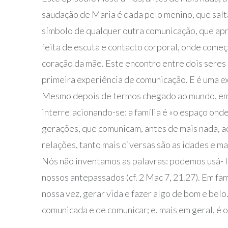
saudação de Maria é dada pelo menino, que salta 
símbolo de qualquer outra comunicação, que apr
feita de escuta e contacto corporal, onde come
coração da mãe. Este encontro entre dois seres 
primeira experiência de comunicação. E é uma e
Mesmo depois de termos chegado ao mundo, em c
interrelacionando-se: a família é «o espaço onde
gerações, que comunicam, antes de mais nada, a
relações, tanto mais diversas são as idades e mai
Nós não inventamos as palavras: podemos usá- las
nossos antepassados (cf. 2 Mac 7, 21.27). Em f
nossa vez, gerar vida e fazer algo de bom e bel
comunicada e de comunicar; e, mais em geral, é 