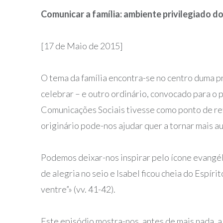
Comunicar a família: ambiente privilegiado 
[17 de Maio de 2015]
O tema da família encontra-se no centro duma p
celebrar – e outro ordinário, convocado para o
Comunicações Sociais tivesse como ponto de refe
originário pode-nos ajudar quer a tornar mais au
Podemos deixar-nos inspirar pelo ícone evangéli
de alegria no seio e Isabel ficou cheia do Espíri
ventre”» (vv. 41-42).
Este episódio mostra-nos, antes de mais nada, 