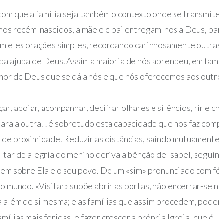
 com que a família seja também o contexto onde se transmi
hos recém-nascidos, a mãe e o pai entregam-nos a Deus, par
m eles orações simples, recordando carinhosamente outras
da ajuda de Deus. Assim a maioria de nós aprendeu, em famí
mor de Deus que se dá a nós e que nós oferecemos aos outr
ar, apoiar, acompanhar, decifrar olhares e silêncios, rir e 
para a outra… é sobretudo esta capacidade que nos faz co
de proximidade. Reduzir as distâncias, saindo mutuamente
ltar de alegria do menino deriva a bênção de Isabel, segui
tem sobre Ela e o seu povo. De um «sim» pronunciado com 
mundo. «Visitar» supõe abrir as portas, não encerrar-se no 
ara além de si mesma; e as famílias que assim procedem, po
lias mais feridas, e fazer crescer a própria Igreja, que é u