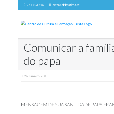
Skip
244 103 816
ccfc@leiriafatima.pt
to
content
Comunicar a famíl
do papa
26 Janeiro 2015
MENSAGEM DE SUA SANTIDADE PAPA FRAN