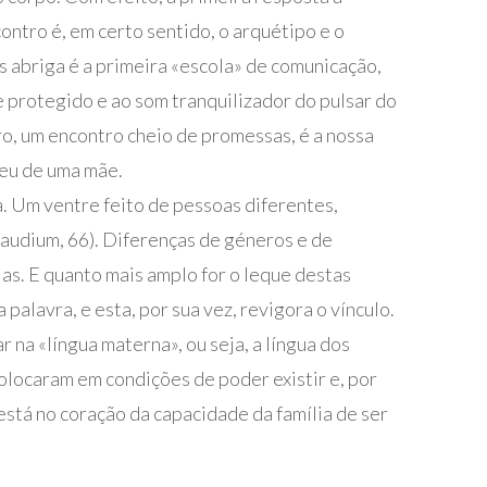
ontro é, em certo sentido, o arquétipo e o
 abriga é a primeira «escola» de comunicação,
 protegido e ao som tranquilizador do pulsar do
ro, um encontro cheio de promessas, é a nossa
ceu de uma mãe.
 Um ventre feito de pessoas diferentes,
 gaudium, 66). Diferenças de géneros e de
as. E quanto mais amplo for o leque destas
 palavra, e esta, por sua vez, revigora o vínculo.
 na «língua materna», ou seja, a língua dos
olocaram em condições de poder existir e, por
está no coração da capacidade da família de ser