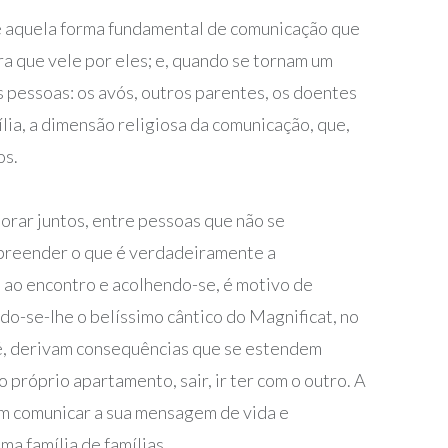
te aquela forma fundamental de comunicação que
a que vele por eles; e, quando se tornam um
 pessoas: os avós, outros parentes, os doentes
lia, a dimensão religiosa da comunicação, que,
os.
chorar juntos, entre pessoas que não se
mpreender o que é verdadeiramente a
 ao encontro e acolhendo-se, é motivo de
ndo-se-lhe o belíssimo cântico do Magnificat, no
fé, derivam consequências que se estendem
próprio apartamento, sair, ir ter com o outro. A
dem comunicar a sua mensagem de vida e
ma família de famílias.