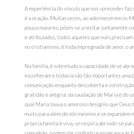
A experiência do vínculo que nos «precede» faz
é a oração. Muitas vezes, ao adormecerem os fil
pouco maiores, põem-se a recitar juntamente co
e atribulados, todos aqueles que mais precisam 
no cristianismo, é toda impregnada de amor, o a
Na família, é sobretudo a capacidade de se abraç
escolheram e todavia são tão importantes uma 
comunicação enquanto descoberta e construção 
gratidão e alegria: da saudação de Maria e do sa
qual Maria louva o amoroso desígnio que Deus 
muito para além de nós mesmos e se expandem no 
própria família é viva, se respira abrindo-se p
comunhão, podem dar conforto e esperança às famí