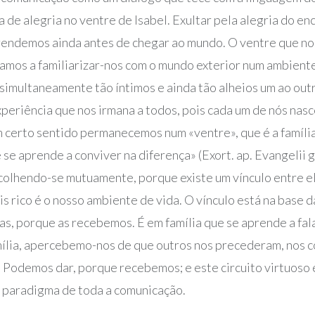
de alegria no ventre de Isabel. Exultar pela alegria do enc
endemos ainda antes de chegar ao mundo. O ventre que nos
çamos a familiarizar-nos com o mundo exterior num ambiente
simultaneamente tão íntimos e ainda tão alheios um ao out
xperiência que nos irmana a todos, pois cada um de nós nas
erto sentido permanecemos num «ventre», que é a família.
 se aprende a conviver na diferença» (Exort. ap. Evangelii
colhendo-se mutuamente, porque existe um vínculo entre el
s rico é o nosso ambiente de vida. O vínculo está na base da
, porque as recebemos. É em família que se aprende a falar
amília, apercebemo-nos de que outros nos precederam, nos c
o. Podemos dar, porque recebemos; e este circuito virtuoso 
o paradigma de toda a comunicação.