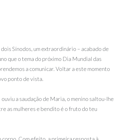
 dois Sínodos, um extraordinário – acabado de
tuno que o tema do próximo Dia Mundial das
 aprendemos a comunicar. Voltar a este momento
ovo ponto de vista.
l ouviu a saudação de Maria, o menino saltou-lhe
tre as mulheres e bendito é o fruto do teu
 corpo. Com efeito, a primeira resposta à