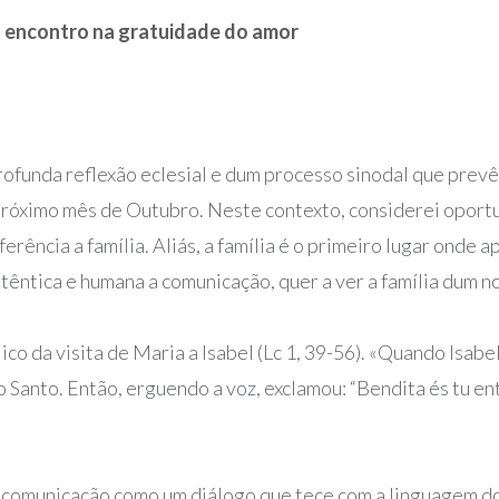
do encontro na gratuidade do amor
rofunda reflexão eclesial e dum processo sinodal que prevê
 próximo mês de Outubro. Neste contexto, considerei opor
rência a família. Aliás, a família é o primeiro lugar onde
têntica e humana a comunicação, quer a ver a família dum n
co da visita de Maria a Isabel (Lc 1, 39-56). «Quando Isabe
to Santo. Então, erguendo a voz, exclamou: “Bendita és tu en
a comunicação como um diálogo que tece com a linguagem do