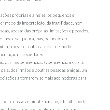
tações próprias e alheias, os pequenos e
ter medo da imperfeição, da fragilidade, nem
ssoas, apesar das próprias limitações e pecados,
finha e se quebra, mas, por meio do
lia, a ouvir os outros, a falar de modo
nciliação na sociedade.
a ou mais deficiências. A deficiência motora,
s pais, dos irmãos e doutras pessoas amigas, um
associações a tornarem-se mais acolhedoras para
ações o nosso ambiente humano, a família pode
evitáveis o ódio e a violência, quando as