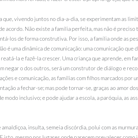
a que, vivendo juntos no dia-a-dia, se experimentam as limi
e acordo. Não existe a família perfeita, mas não é preciso 
tá-los de forma construtiva. Por isso, a família onde as pe
ão é uma dinâmica de comunicação: uma comunicação que de
eatá-la e fazê-la crescer. Uma criança que aprende, em famí
m negar o dos outros, será um construtor de diálogo e reco
ações e comunicação, as famílias com filhos marcados por um
entação a fechar-se; mas pode tornar-se, graças ao amor do
de modo inclusivo; e pode ajudar a escola, a paróquia, as 
maldiçoa, insulta, semeia discórdia, polui com as murmur
E isto, mesmo nos lugares onde parecem prevalecer como in