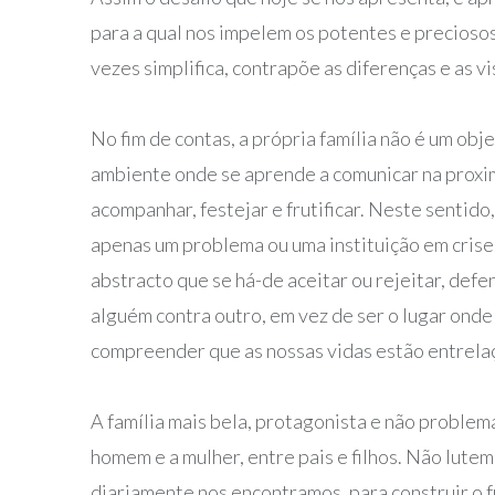
para a qual nos impelem os potentes e precioso
vezes simplifica, contrapõe as diferenças e as v
No fim de contas, a própria família não é um o
ambiente onde se aprende a comunicar na prox
acompanhar, festejar e frutificar. Neste sentido
apenas um problema ou uma instituição em crise
abstracto que se há-de aceitar ou rejeitar, def
alguém contra outro, em vez de ser o lugar onde
compreender que as nossas vidas estão entrelaça
A família mais bela, protagonista e não problem
homem e a mulher, entre pais e filhos. Não lut
diariamente nos encontramos, para construir o f