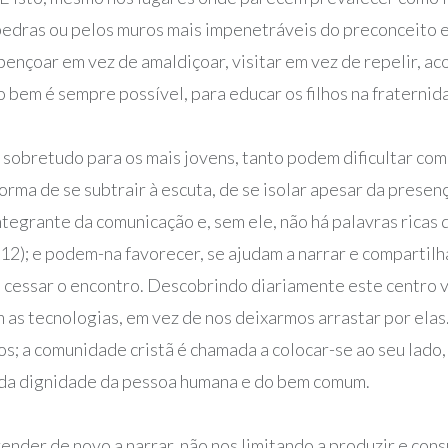
 pedras ou pelos muros mais impenetráveis do preconceito
bençoar em vez de amaldiçoar, visitar em vez de repelir, a
o bem é sempre possível, para educar os filhos na fraternid
sobretudo para os mais jovens, tanto podem dificultar com
forma de se subtrair à escuta, de se isolar apesar da presen
integrante da comunicação e, sem ele, não há palavras ric
2); e podem-na favorecer, se ajudam a narrar e compartilh
 cessar o encontro. Descobrindo diariamente este centro vit
 as tecnologias, em vez de nos deixarmos arrastar por ela
; a comunidade cristã é chamada a colocar-se ao seu lado, p
 da dignidade da pessoa humana e do bem comum.
render de novo a narrar, não nos limitando a produzir e con