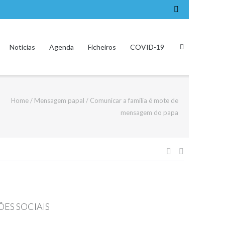
Notícias
Agenda
Ficheiros
COVID-19
Home
/
Mensagem papal
/
Comunicar a família é mote de
mensagem do papa
Navegação
de
artigos
ES SOCIAIS