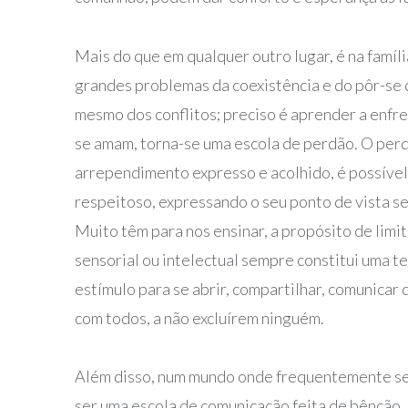
Mais do que em qualquer outro lugar, é na famíli
grandes problemas da coexistência e do pôr-se d
mesmo dos conflitos; preciso é aprender a enfren
se amam, torna-se uma escola de perdão. O perd
arrependimento expresso e acolhido, é possível r
respeitoso, expressando o seu ponto de vista se
Muito têm para nos ensinar, a propósito de limit
sensorial ou intelectual sempre constitui uma t
estímulo para se abrir, compartilhar, comunicar 
com todos, a não excluírem ninguém.
Além disso, num mundo onde frequentemente se a
ser uma escola de comunicação feita de bênção. 