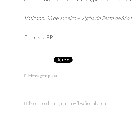
Vaticano, 23 de Janeiro – Vigília da Festa de São
Francisco PP.
Mensagem papal
No ano da luz, uma reflexão bíblica
Navegação
de