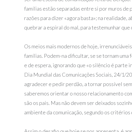
famílias estão separadas entre si por muros de
razões para dizer «agora basta»; na realidade, a
quebrar a espiral do mal, para testemunhar que 
Os meios mais modernos de hoje, irrenunciáveis 
famílias. Podem-na dificultar, se se tornam uma 
e de espera, ignorando que «o silêncio é parte 
Dia Mundial das Comunicações Sociais, 24/1/201
agradecer e pedir perdão, a tornar possível sem
saberemos orientar o nosso relacionamento com
são os pais. Mas não devem ser deixados sozinhos
ambiente da comunicação, segundo os critérios
Assim o desafio que hoje se nos apresenta, é ap