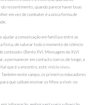
 e do ressentimento, quando parece haver boas
colher em vez de combater é a única forma de
ade.
o ajudar a comunicação em família e entre as
ça física, de saturar todo o momento de silêncio
as de conteúdo» (Bento XVI, Mensagem do XLVI
ar, a permanecer em contacto com os de longe, a
al que é o encontro, este «início vivo»,
s. Também neste campo, os primeiros educadores
ara que saibam ensinar os filhos a viver, no
sumir informação, embora esta seja a direcção