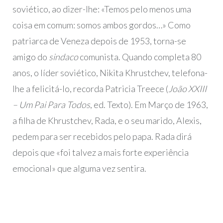
soviético, ao dizer-lhe: «Temos pelo menos uma
coisa em comum: somos ambos gordos…» Como
patriarca de Veneza depois de 1953, torna-se
amigo do
sindaco
comunista. Quando completa 80
anos, o líder soviético, Nikita Khrustchev, telefona-
lhe a felicitá-lo, recorda Patricia Treece (
João XXIII
– Um Pai Para Todos
, ed. Texto). Em Março de 1963,
a filha de Khrustchev, Rada, e o seu marido, Alexis,
pedem para ser recebidos pelo papa. Rada dirá
depois que «foi talvez a mais forte experiência
emocional» que alguma vez sentira.