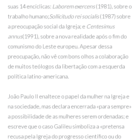
suas 14 encíclicas:
Laborem exercens
(1981), sobre o
trabalho humano;
Sollicitudo rei socialis
(1987) sobre
a preocupação social da Igreja; e
Centesimus
annus
(1991), sobre a nova realidade após o fim do
comunismo do Leste europeu. Apesar dessa
preocupação, não vê com bons olhos a colaboração
de muitos teólogos da libertação com a esquerda
política latino-americana.
João Paulo II enaltece o papel da mulher na Igreja e
na sociedade, mas declara encerrada «para sempre»
a possibilidade de as mulheres serem ordenadas; e
escreve que o caso Galileu simboliza a «pretensa
recusa pela Igreja do progresso científico ou do