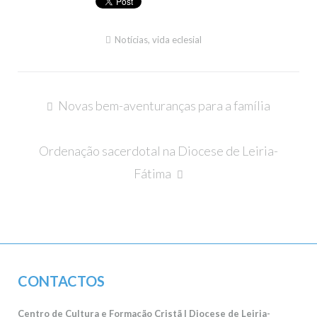
Notícias
,
vida eclesial
Navegação
Novas bem-aventuranças para a família
de
artigos
Ordenação sacerdotal na Diocese de Leiria-
Fátima
CONTACTOS
Centro de Cultura e Formação Cristã | Diocese de Leiria-