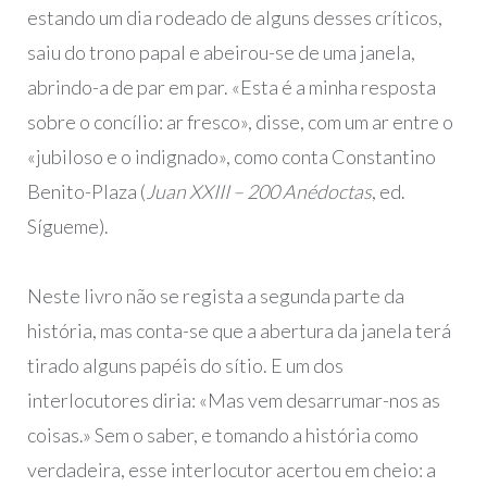
estando um dia rodeado de alguns desses críticos,
saiu do trono papal e abeirou-se de uma janela,
abrindo-a de par em par. «Esta é a minha resposta
sobre o concílio: ar fresco», disse, com um ar entre o
«jubiloso e o indignado», como conta Constantino
Benito-Plaza (
Juan XXIII – 200 Anédoctas
, ed.
Sígueme).
Neste livro não se regista a segunda parte da
história, mas conta-se que a abertura da janela terá
tirado alguns papéis do sítio. E um dos
interlocutores diria: «Mas vem desarrumar-nos as
coisas.» Sem o saber, e tomando a história como
verdadeira, esse interlocutor acertou em cheio: a