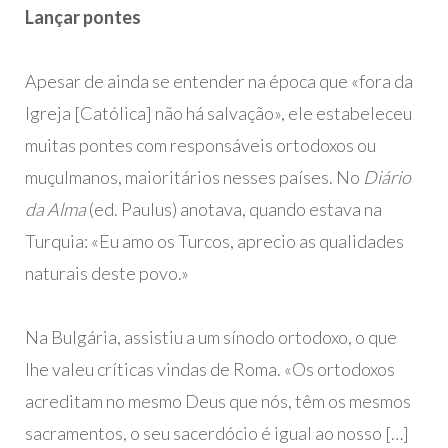
Lançar pontes
Apesar de ainda se entender na época que «fora da
Igreja [Católica] não há salvação», ele estabeleceu
muitas pontes com responsáveis ortodoxos ou
muçulmanos, maioritários nesses países. No
Diário
da Alma
(ed. Paulus) anotava, quando estava na
Turquia: «Eu amo os Turcos, aprecio as qualidades
naturais deste povo.»
Na Bulgária, assistiu a um sínodo ortodoxo, o que
lhe valeu críticas vindas de Roma. «Os ortodoxos
acreditam no mesmo Deus que nós, têm os mesmos
sacramentos, o seu sacerdócio é igual ao nosso […]