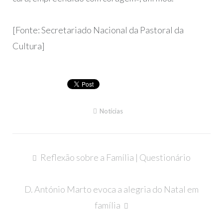
[Fonte: Secretariado Nacional da Pastoral da
Cultura]
Notícias
Navegação
Reflexão sobre a Família | Questionário
de
artigos
D. António Marto evoca a alegria do Natal em
família