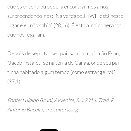
que os encontrou poderá encontrar-nos a nós,
surpreendendo-nos: “Na verdade JHWH está neste
lugar e eu não sabia” (28,16). É esta a maior herança
que nos legaram.
Depois de sepultar seu pai Isaac com o irmão Esaú,
“Jacob instalou-se na terra de Canaã, onde seu pai
tinha habitado algum tempo (como estrangeiro)”
(37,1).
Fonte: Luigino Bruni, Avvenire, 8.6.2014. Trad. P.
António Bacelar, snpcultura.org