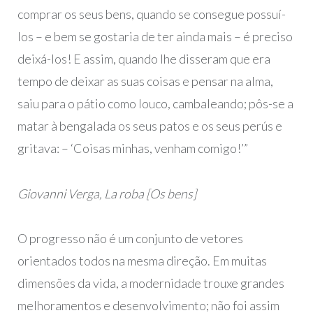
comprar os seus bens, quando se consegue possuí-
los – e bem se gostaria de ter ainda mais – é preciso
deixá-los! E assim, quando lhe disseram que era
tempo de deixar as suas coisas e pensar na alma,
saiu para o pátio como louco, cambaleando; pôs-se a
matar à bengalada os seus patos e os seus perús e
gritava: – ‘Coisas minhas, venham comigo!’”
Giovanni Verga, La roba [Os bens]
O progresso não é um conjunto de vetores
orientados todos na mesma direção. Em muitas
dimensões da vida, a modernidade trouxe grandes
melhoramentos e desenvolvimento; não foi assim