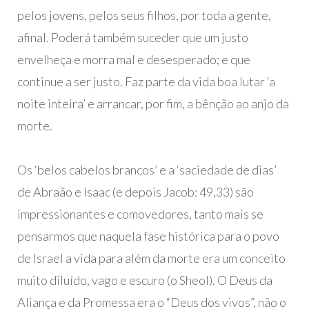
pelos jovens, pelos seus filhos, por toda a gente,
afinal. Poderá também suceder que um justo
envelheça e morra mal e desesperado; e que
continue a ser justo. Faz parte da vida boa lutar ‘a
noite inteira’ e arrancar, por fim, a bênção ao anjo da
morte.
Os ‘belos cabelos brancos’ e a ‘saciedade de dias’
de Abraão e Isaac (e depois Jacob: 49,33) são
impressionantes e comovedores, tanto mais se
pensarmos que naquela fase histórica para o povo
de Israel a vida para além da morte era um conceito
muito diluído, vago e escuro (o Sheol). O Deus da
Aliança e da Promessa era o “Deus dos vivos”, não o