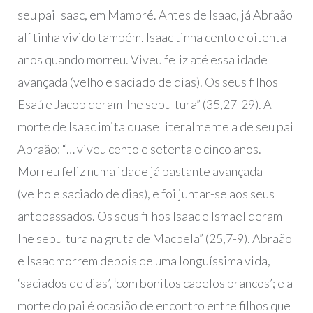
seu pai Isaac, em Mambré. Antes de Isaac, já Abraão
alí tinha vivido também. Isaac tinha cento e oitenta
anos quando morreu. Viveu feliz até essa idade
avançada (velho e saciado de dias). Os seus filhos
Esaú e Jacob deram-lhe sepultura” (35,27-29). A
morte de Isaac imita quase literalmente a de seu pai
Abraão: “… viveu cento e setenta e cinco anos.
Morreu feliz numa idade já bastante avançada
(velho e saciado de dias), e foi juntar-se aos seus
antepassados. Os seus filhos Isaac e Ismael deram-
lhe sepultura na gruta de Macpela” (25,7-9). Abraão
e Isaac morrem depois de uma longuíssima vida,
‘saciados de dias’, ‘com bonitos cabelos brancos’; e a
morte do pai é ocasião de encontro entre filhos que