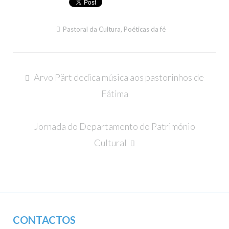
Pastoral da Cultura
,
Poéticas da fé
Navegação
Arvo Pärt dedica música aos pastorinhos de
de
Fátima
artigos
Jornada do Departamento do Património
Cultural
CONTACTOS