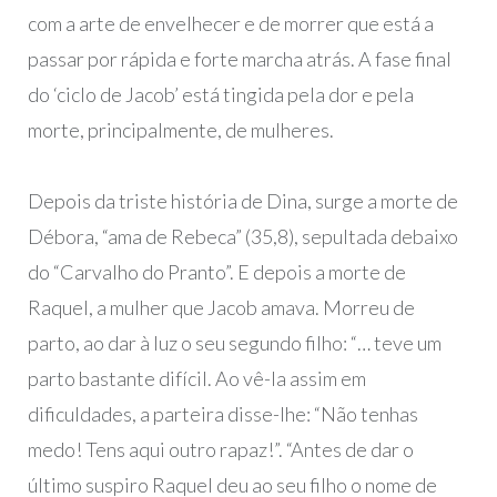
com a arte de envelhecer e de morrer que está a
passar por rápida e forte marcha atrás. A fase final
do ‘ciclo de Jacob’ está tingida pela dor e pela
morte, principalmente, de mulheres.
Depois da triste história de Dina, surge a morte de
Débora, “ama de Rebeca” (35,8), sepultada debaixo
do “Carvalho do Pranto”. E depois a morte de
Raquel, a mulher que Jacob amava. Morreu de
parto, ao dar à luz o seu segundo filho: “… teve um
parto bastante difícil. Ao vê-la assim em
dificuldades, a parteira disse-lhe: “Não tenhas
medo! Tens aqui outro rapaz!”. “Antes de dar o
último suspiro Raquel deu ao seu filho o nome de