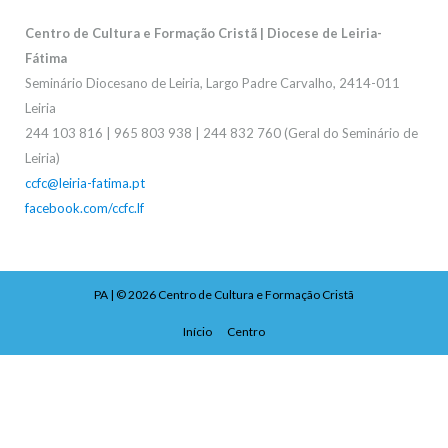
Centro de Cultura e Formação Cristã | Diocese de Leiria-
Fátima
Seminário Diocesano de Leiria, Largo Padre Carvalho, 2414-011
Leiria
244 103 816 | 965 803 938 | 244 832 760 (Geral do Seminário de
Leiria)
ccfc@leiria-fatima.pt
facebook.com/ccfc.lf
PA
| © 2026
Centro de Cultura e Formação Cristã
Início
Centro