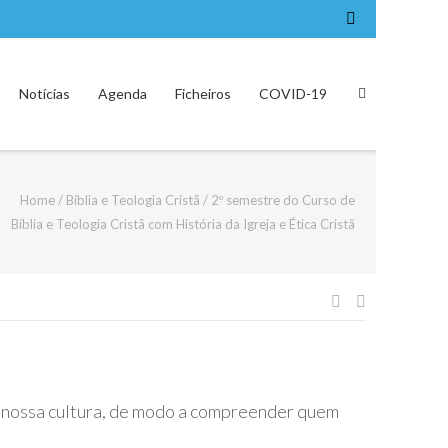
Notícias
Agenda
Ficheiros
COVID-19
Home
/
Bíblia e Teologia Cristã
/
2º semestre do Curso de
Bíblia e Teologia Cristã com História da Igreja e Ética Cristã
Navegação
de
artigos
e a nossa cultura, de modo a compreender quem