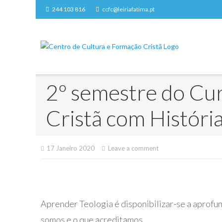
Skip
244 103 816
ccfc@leiriafatima.pt
to
content
2º semestre do Curs
Cristã com História 
17 Janeiro 2020
Leave a comment
Aprender Teologia é disponibilizar-se a aprofun
somos e o que acreditamos.