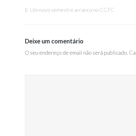
Um novo semestre arranca no CCFC
Navegação
de
Deixe um comentário
artigos
O seu endereço de email não será publicado.
Ca