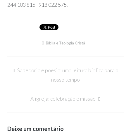
244 103 816 | 918 022 575.
Bíblia e Teologia Cristã
Navegação
Sabedoria e poesia: uma leitura bíblica para o
de
nosso tempo
artigos
A igreja: celebração e missão
Deixe um comentário