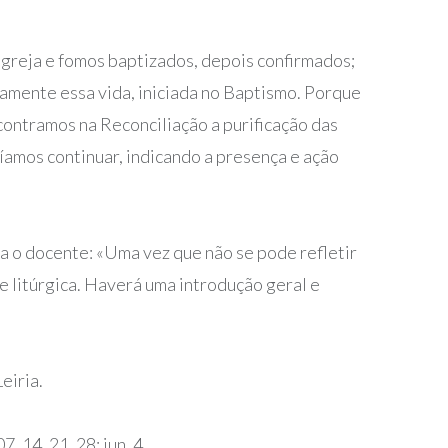
igreja e fomos baptizados, depois confirmados;
uamente essa vida, iniciada no Baptismo. Porque
contramos na Reconciliação a purificação das
íamos continuar, indicando a presença e ação
a o docente: «
Uma vez que não se pode refletir
e litúrgica. Haverá uma introdução geral e
eiria.
07, 14, 21, 28: jun. 4.