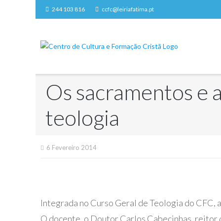
Skip
244 103 816
ccfc@leiriafatima.pt
to
content
Os sacramentos e a 
teologia
6 Fevereiro 2014
Integrada no Curso Geral de Teologia do CFC, a 
O docente, o Doutor Carlos Cabecinhas, reitor 