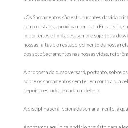
«Os Sacramentos são estruturantes da vida crist
como cristãos, aproximamo-nos da Eucaristia, sa
imperfeitos e limitados, sempre sujeitos a des
nossas faltas e o restabelecimento da nossa re
dos sete Sacramentos nas nossas vidas, referênc
A proposta do curso versará, portanto, sobre os
sobre os sacramentos sem ter em conta a sua cel
depois o estudo de cada um deles.»
A disciplina será lecionada semanalmente, à qua
Apontamos aqui o calendário previsto para a lec