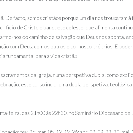
ã. De facto, somos cristãos porque um dia nos trouxeram à 
crifício de Cristo e banquete celeste, que alimenta contin
viarmo-nos do caminho de salvação que Deus nos aponta, en
lação com Deus, com os outros e connosco próprios. E poder
ia fundamental para a vida cristã.»
 sacramentos da Igreja, numa perspetiva dupla, como explic
ebração, este curso inclui uma dupla perspetiva: teológica 
rta-feira, das 21h00 às 22h30, no Seminário Diocesano de L
ionação: f
ev. 26; mar. 05, 12, 19, 26; abr. 02, 09, 23, 30; mai. 