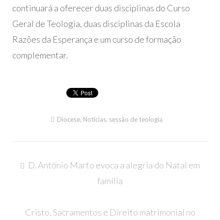
continuará a oferecer duas disciplinas do Curso
Geral de Teologia, duas disciplinas da Escola
Razões da Esperança e um curso de formação
complementar.
Diocese
,
Notícias
,
sessão de teologia
Navegação
D. António Marto evoca a alegria do Natal em
de
família
artigos
Cristo, Sacramentos e Direito matrimonial no