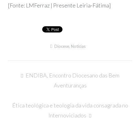
[Fonte: LMFerraz | Presente Leiria-Fátima]
Diocese
,
Notícias
Navegação
ENDIBA, Encontro Diocesano das Bem
de
Aventuranças
artigos
Ética teológica e teologia da vida consagrada no
Internoviciados