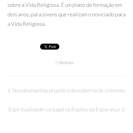
sobre a Vida Religiosa. É um plano de formação em
dois anos, para jovens que realizam o noviciado para
a Vida Religiosa.
Notícias
Navegação
Novahumanitas propõe a descoberta de si mesmo
de
artigos
Espiritualidade conjugal na Razões da Esperança