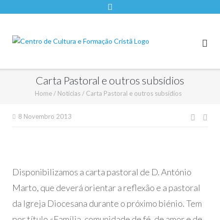
Carta Pastoral e outros subsídios
Home
/
Notícias
/
Carta Pastoral e outros subsídios
Nave
8 Novembro 2013
de
artigo
Disponibilizamos a carta pastoral de D. António
Marto, que deverá orientar a reflexão e a pastoral
da Igreja Diocesana durante o próximo biénio. Tem
por título «Família, comunidade de fé, de amor e de