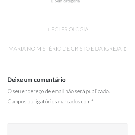
Sem categoria
Navegação
ECLESIOLOGIA
de
artigos
MARIA NO MISTÉRIO DE CRISTO E DA IGREJA
Deixe um comentário
O seu endereço de email não será publicado.
Campos obrigatórios marcados com
*