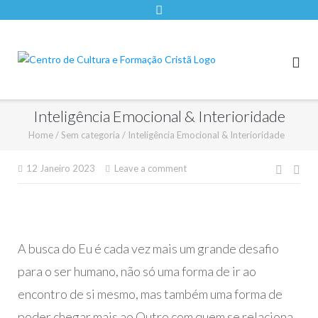
Inteligência Emocional & Interioridade
Home
/
Sem categoria
/
Inteligência Emocional & Interioridade
Nave
12 Janeiro 2023
Leave a comment
de
artigo
A busca do Eu é cada vez mais um grande desafio
para o ser humano, não só uma forma de ir ao
encontro de si mesmo, mas também uma forma de
poder chegar mais ao Outro com quem se relaciona