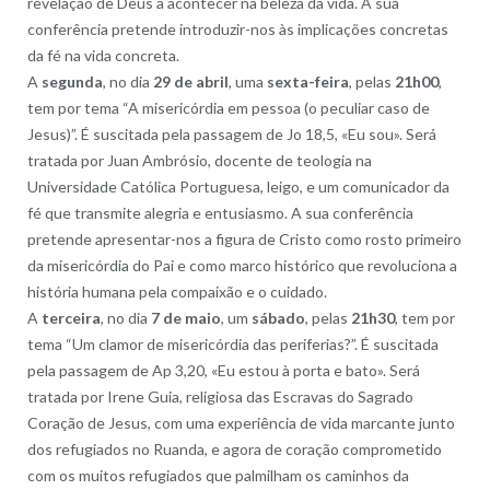
revelação de Deus a acontecer na beleza da vida. A sua
conferência pretende introduzir-nos às implicações concretas
da fé na vida concreta.
A
segunda
, no dia
29 de abril
, uma
sexta-feira
, pelas
21h00
,
tem por tema “A misericórdia em pessoa (o peculiar caso de
Jesus)”. É suscitada pela passagem de Jo 18,5, «Eu sou». Será
tratada por Juan Ambrósio, docente de teologia na
Universidade Católica Portuguesa, leigo, e um comunicador da
fé que transmite alegria e entusiasmo. A sua conferência
pretende apresentar-nos a figura de Cristo como rosto primeiro
da misericórdia do Pai e como marco histórico que revoluciona a
história humana pela compaixão e o cuidado.
A
terceira
, no dia
7 de maio
, um
sábado
, pelas
21h30
, tem por
tema “Um clamor de misericórdia das periferias?”. É suscitada
pela passagem de Ap 3,20, «Eu estou à porta e bato». Será
tratada por Irene Guia, religiosa das Escravas do Sagrado
Coração de Jesus, com uma experiência de vida marcante junto
dos refugiados no Ruanda, e agora de coração comprometido
com os muitos refugiados que palmilham os caminhos da