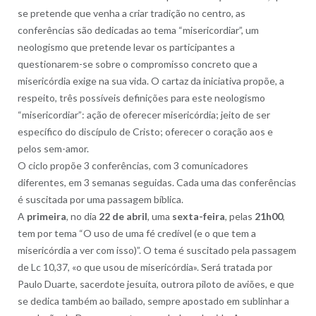
se pretende que venha a criar tradição no centro, as
conferências são dedicadas ao tema “misericordiar”, um
neologismo que pretende levar os participantes a
questionarem-se sobre o compromisso concreto que a
misericórdia exige na sua vida. O cartaz da iniciativa propõe, a
respeito, três possíveis definições para este neologismo
“misericordiar”: ação de oferecer misericórdia; jeito de ser
específico do discípulo de Cristo; oferecer o coração aos e
pelos sem-amor.
O ciclo propõe 3 conferências, com 3 comunicadores
diferentes, em 3 semanas seguidas. Cada uma das conferências
é suscitada por uma passagem bíblica.
A
primeira
, no dia
22 de abril
, uma
sexta-feira
, pelas
21h00
,
tem por tema “O uso de uma fé credível (e o que tem a
misericórdia a ver com isso)”. O tema é suscitado pela passagem
de Lc 10,37, «o que usou de misericórdia». Será tratada por
Paulo Duarte, sacerdote jesuíta, outrora piloto de aviões, e que
se dedica também ao bailado, sempre apostado em sublinhar a