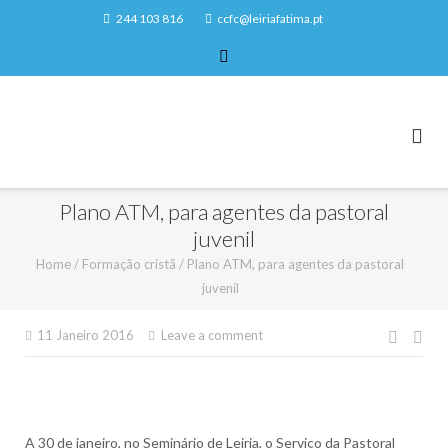
Skip
244 103 816
ccfc@leiriafatima.pt
to
content
Plano ATM, para agentes da pastoral
juvenil
Home
/
Formação cristã
/
Plano ATM, para agentes da pastoral
juvenil
Nave
11 Janeiro 2016
Leave a comment
de
artigo
A 30 de janeiro, no Seminário de Leiria, o Serviço da Pastoral