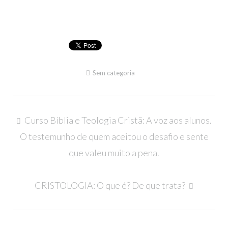
Sem categoria
Navegação
Curso Bíblia e Teologia Cristã: A voz aos alunos.
de
O testemunho de quem aceitou o desafio e sente
artigos
que valeu muito a pena.
CRISTOLOGIA: O que é? De que trata?