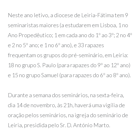
Neste ano letivo, a diocese de Leiria-Fátima tem 9
seminaristas maiores (a estudarem em Lisboa, 1 no
Ano Propedêutico; 1 em cada ano do 1º ao 3º; 2 no 4º
e 2 no 5º ano; e 1 no 6º ano), e 33 rapazes
frequentam os grupos do pré-seminário, em Leiria:
18 no grupo S. Paulo (para rapazes do 9º ao 12º ano)
e 15 no grupo Samuel (para rapazes do 6º ao 8º ano).
Durante a semana dos seminários, na sexta-feira,
dia 14 de novembro, às 21h, haverá uma vigília de
oração pelos seminários, na igreja do seminário de
Leiria, presidida pelo Sr. D. António Marto.