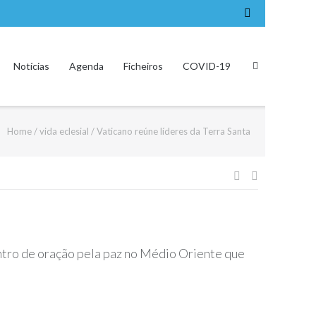
Notícias
Agenda
Ficheiros
COVID-19
Home
/
vida eclesial
/
Vaticano reúne líderes da Terra Santa
Navegação
de
artigos
ontro de oração pela paz no Médio Oriente que