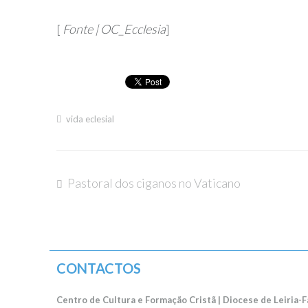
[
Fonte | OC_Ecclesia
]
vida eclesial
Pastoral dos ciganos no Vaticano
Navegação
de
CONTACTOS
artigos
Centro de Cultura e Formação Cristã | Diocese de Leiria-