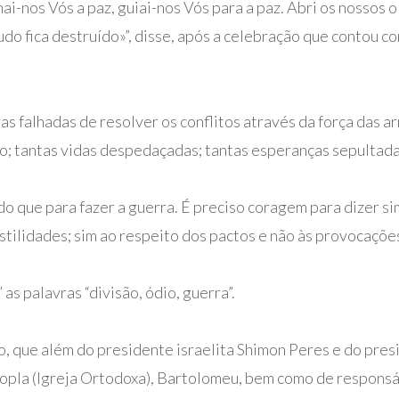
nai-nos Vós a paz, guiai-nos Vós para a paz. Abri os nossos
tudo fica destruído»”, disse, após a celebração que contou 
vas falhadas de resolver os conflitos através da força das
o; tantas vidas despedaçadas; tantas esperanças sepultada
do que para fazer a guerra. É preciso coragem para dizer si
stilidades; sim ao respeito dos pactos e não às provocações”
as palavras “divisão, ódio, guerra”.
o, que além do presidente israelita Shimon Peres e do pr
opla (Igreja Ortodoxa), Bartolomeu, bem como de responsáv