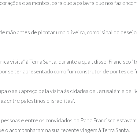
 corações e as mentes, para que a palavra que nos faz encon
e mão antes de plantar uma oliveira, como ‘sinal do desej
ca visita” à Terra Santa, durante a qual, disse, Francisco “
por se ter apresentado como “um construtor de pontes de f
a o seu apreço pela visita às cidades de Jerusalém e de B
z entre palestinos e israelitas”.
 pessoas e entre os convidados do Papa Francisco estavam
e o acompanharam na sua recente viagem à Terra Santa.