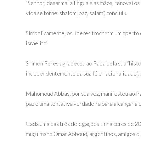
“Senhor, desarmai a língua e as mãos, renovai os
vida se torne: shalom, paz, salam”, concluiu.
Simbolicamente, os líderes trocaram um aperto d
israelita’.
Shimon Peres agradeceu ao Papa pela sua “históri
independentemente da sua fé e nacionalidade”, 
Mahomoud Abbas, por sua vez, manifestou ao Pap
paz e uma tentativa verdadeira para alcançar a pa
Cada uma das três delegações tinha cerca de 20
muçulmano Omar Abboud, argentinos, amigos qu