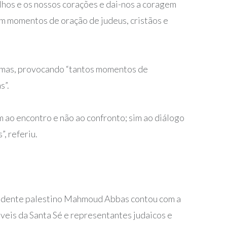
 olhos e os nossos corações e dai-nos a coragem
com momentos de oração de judeus, cristãos e
 armas, provocando “tantos momentos de
s”.
m ao encontro e não ao confronto; sim ao diálogo
, referiu.
esidente palestino Mahmoud Abbas contou com a
eis da Santa Sé e representantes judaicos e