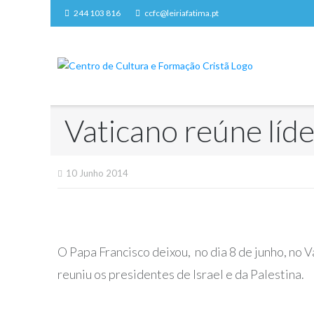
Skip
244 103 816
ccfc@leiriafatima.pt
to
content
Vaticano reúne líde
10 Junho 2014
O Papa Francisco deixou, no dia 8 de junho, no 
reuniu os presidentes de Israel e da Palestina.