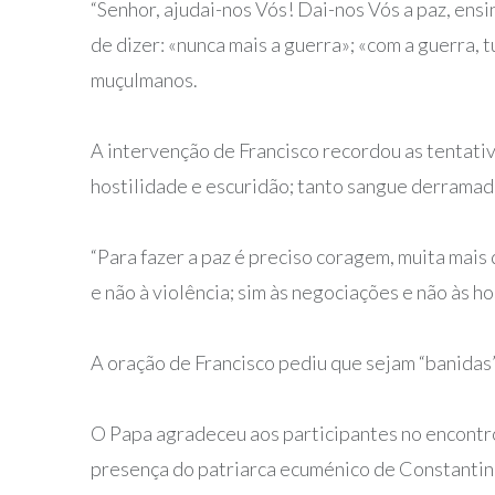
“Senhor, ajudai-nos Vós! Dai-nos Vós a paz, ensi
de dizer: «nunca mais a guerra»; «com a guerra, 
muçulmanos.
A intervenção de Francisco recordou as tentati
hostilidade e escuridão; tanto sangue derramad
“Para fazer a paz é preciso coragem, muita mais 
e não à violência; sim às negociações e não às ho
A oração de Francisco pediu que sejam “banidas” 
O Papa agradeceu aos participantes no encontr
presença do patriarca ecuménico de Constantin