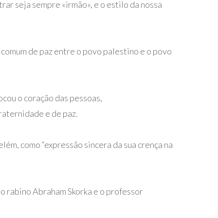
trar seja sempre «irmão», e o estilo da nossa
o comum de paz entre o povo palestino e o povo
tocou o coração das pessoas,
raternidade e de paz.
elém, como “expressão sincera da sua crença na
 o rabino Abraham Skorka e o professor